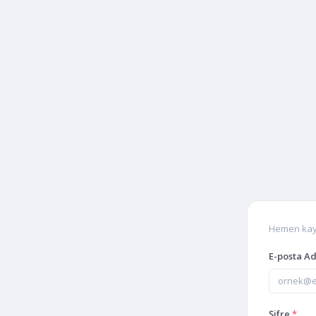
Hemen kayıt
E-posta A
Şifre
*