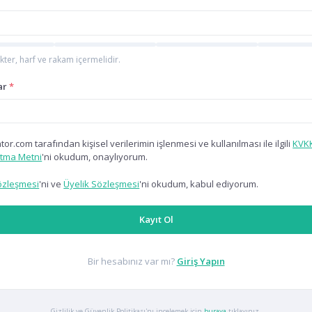
kter, harf ve rakam içermelidir.
ar
*
or.com tarafından kişisel verilerimin işlenmesi ve kullanılması ile ilgili
KVK
atma Metni
'ni okudum, onaylıyorum.
özleşmesi
'ni ve
Üyelik Sözleşmesi
'ni okudum, kabul ediyorum.
Kayıt Ol
Bir hesabınız var mı?
Giriş Yapın
Gizlilik ve Güvenlik Politikası'nı incelemek için
buraya
tıklayınız.