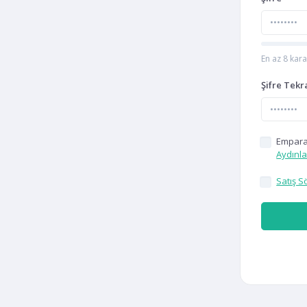
En az 8 kara
Şifre Tekr
Emparat
Aydınl
Satış S