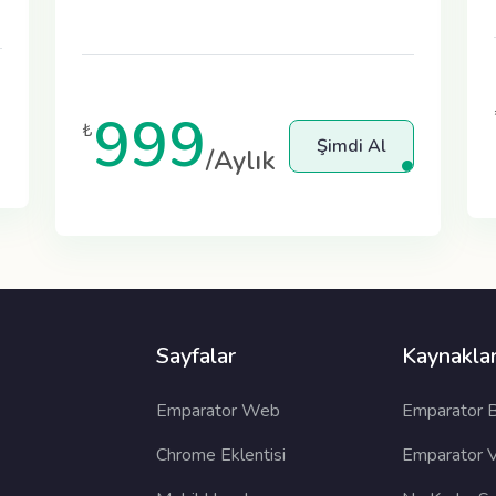
999
₺
Şimdi Al
/Aylık
Sayfalar
Kaynakla
Emparator Web
Emparator 
Chrome Eklentisi
Emparator V