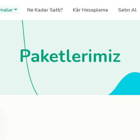
malar
Ne Kadar Sattı?
Kâr Hesaplama
Satın Al
Paketlerimiz