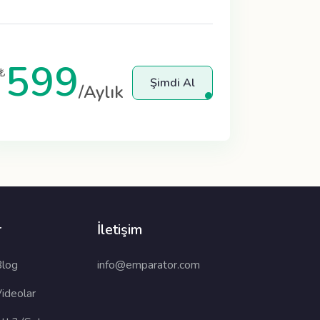
599
₺
Şimdi Al
/Aylık
r
İletişim
Blog
info@emparator.com
ideolar